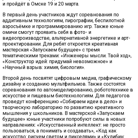
и пройдёт в Омске 19 и 20 марта.
В первый день участников ждут соревнования по
аддитивным технологиям, пирографии, беспилотной
аэросъёмке и программированию игр. Также юные
омичи смогут проявить себя в фото- и
видеопроизводстве, альтернативной энергетике и арт-
проектировании. Для ребят откроется креативная
мастерская «Запускаем будущее» с тремя
тематическими треками: «Инженеры мысли. Твой ход»,
«Конструктор идей: придумай невозможное» и
«Научный взрыв: химия, биология».
Второй день посвятят цифровым медиа, графическому
дизайну и созданию мультфильмов. Также состоятся
соревнования по автомоделированию, робототехнике в
искусстве и пищевым биотехнологиям. Для педагогов
проведут конференцию «Собираем идеи в дело» и
творческую лабораторию по развитию креативного
мышления у школьников. В мастерской «Запускаем
будущее» юные участники попробуют силы в новых
направлениях: «Искусственный интеллект: не просто
пользоваться, а понимать и создавать», «Код как
искусство: рисуем светом и пикселями» и «Кулибин: