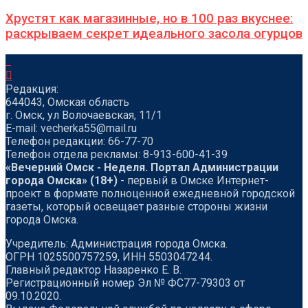
Хрустят как магазинные, но в 100 раз вкуснее:
раскрываем секрет идеального засола огурцов
Редакция:
644043, Омская область
г. Омск, ул Волочаевская, 11/1
Е-mail: vecherka55@mail.ru
Телефон редакции: 66-77-70
Телефон отдела рекламы: 8-913-600-41-39
«Вечерний Омск - Неделя. Портал Администрации
города Омска» (18+)
- первый в Омске Интернет-
проект в формате полноценной ежедневной городской
газеты, который освещает разные стороны жизни
города Омска.
Учредитель: Администрация города Омска.
ОГРН 1025500757259, ИНН 5503047244.
Главный редактор Назаренко Е. В.
Регистрационный номер Эл № ФС77-79303 от
09.10.2020.