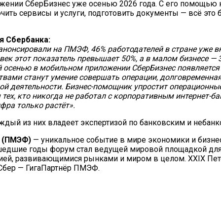
ении СберБизнес уже осенью 2026 года. С его помощью к
ючить сервисы и услуги, подготовить документы — всё это
я Сбербанка:
анонсировали на ПМЭФ, 46% работодателей в стране уже в
ек этот показатель превышает 50%, а в малом бизнесе — 3
й осенью в мобильном приложении СберБизнес появляется 
твами станут умение совершать операции, долговременная 
й деятельности. Бизнес-помощник упростит операционные
тех, кто никогда не работал с корпоративным интернет-ба
фра только растёт».
аждый из них владеет экспертизой по банковским и небан
 (ПМЭФ)
— уникальное событие в мире экономики и бизнеса
рошедшие годы форум стал ведущей мировой площадкой дл
сией, развивающимися рынками и миром в целом. XXIX П
я Сбер — ГигаПартнёр ПМЭФ.