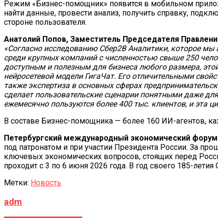
Режим «Бизнес-помощник» появится в мобильном прилож
найти данные, провести анализ, получить справку, подкл
стороне пользователя.
Анатолий Попов, Заместитель Председателя Правлени
«Согласно исследованию Сбер2В Аналитики, которое мы 
среди крупных компаний с численностью свыше 250 челов
доступным и полезным для бизнеса любого размера, это
нейросетевой модели ГигаЧат. Его отличительными свойс
также экспертиза в основных сферах предпринимательско
сделает пользовательские сценарии понятными даже для 
ежемесячно пользуются более 400 тыс. клиентов, и эта ци
В составе Бизнес-помощника — более 160 ИИ-агентов, к
Петербургский международный экономический форум
под патронатом и при участии Президента России. За п
ключевых экономических вопросов, стоящих перед Рос
проходит с 3 по 6 июня 2026 года. В год своего 185-лети
Метки:
Новость
adm