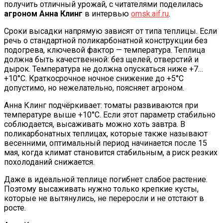
получить отличный урожай, с читателями поделилась
агроном Анна Клинг
в интервью
omsk.aif.ru
.
Сроки высадки напрямую зависят от типа теплицы. Если
речь о стандартной поликарбонатной конструкции без
подогрева, ключевой фактор — температура. Теплица
должна быть качественной: без щелей, отверстий и
дырок. Температура не должна опускаться ниже +7…
+10°C. Краткосрочное ночное снижение до +5°C
допустимо, но нежелательно, поясняет агроном.
Анна Клинг подчёркивает: томаты развиваются при
температуре выше +10°C. Если этот параметр стабильно
соблюдается, высаживать можно хоть завтра. В
поликарбонатных теплицах, которые также называют
весенними, оптимальный период начинается после 15
мая, когда климат становится стабильным, а риск резких
похолоданий снижается.
Даже в идеальной теплице погибнет слабое растение.
Поэтому высаживать нужно только крепкие кусты,
которые не вытянулись, не переросли и не отстают в
росте.