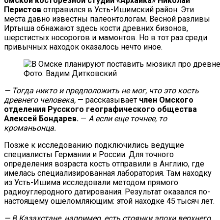
омской косторезной студии «Архаика» Николай
Перистов
отправился в Усть-Ишимский район. Эти
места давно известны палеонтологам. Весной разливы
Иртыша обнажают здесь кости древних бизонов,
шерстистых носорогов и мамонтов. Но в тот раз среди
привычных находок оказалось нечто иное.
Фото: Вадим Дитковский
— Тогда никто и предположить не мог, что это кость
древнего человека,
— рассказывает
член Омского
отделения Русского географического общества
Алексей Бондарев.
—
А если еще точнее, то
кроманьонца.
Позже к исследованию подключились ведущие
специалисты Германии и России. Для точного
определения возраста кость отправили в Англию, где
имелась специализированная лаборатория. Там находку
из Усть-Ишима исследовали методом прямого
радиоуглеродного датирования. Результат оказался по-
настоящему ошеломляющим: этой находке 45 тысяч лет.
— В Казахстане, например, есть стоянки эпохи верхнего