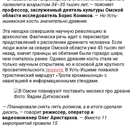
палеолита возрастом 34–35 тысяч лет,
— поясняет
профессор, заслуженный деятель культуры Омской
области исследователь Борис Коников.
—
Но Усть-
ишимская кость значительно древнее.
Эта находка совершила научную революцию в
археологии. Фактически речь идет о пересмотре
представлений о расселении древнего человека. Если
люди жили на севере Омской области уже 45 тысяч лет
назад, значит границы их обитания были гораздо шире,
чем считалось ранее. Однако древняя кость стала не
только научным открытием, но и основой для крупного
просветительского
проекта.
В Усть-Ишиме появился
туристический маршрут «Тропа кроманьонца» с
навигацией и информационными стендами.
Фото: Вадим Дитковский
— Планировали снять пять роликов, а в итоге сделали
десять,
— говорит
режиссер, оператор и
видеоинженер Олег Аристархов.
—
Вместо 11
мероприятий провели 15.