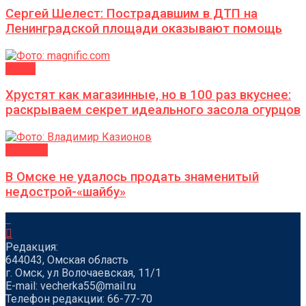
Сергей Шелест: Пострадавшим в ДТП на
Ленинградской площади оказывают помощь
ДАЧА
Хрустят как магазинные, но в 100 раз вкуснее:
раскрываем секрет идеального засола огурцов
БИЗНЕС
В Омске не удалось продать знаменитый
недострой-«шайбу»
Редакция:
644043, Омская область
г. Омск, ул Волочаевская, 11/1
Е-mail: vecherka55@mail.ru
Телефон редакции: 66-77-70