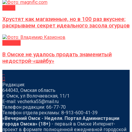
ДАЧА
Хрустят как магазинные, но в 100 раз вкуснее:
раскрываем секрет идеального засола огурцов
БИЗНЕС
В Омске не удалось продать знаменитый
недострой-«шайбу»
Редакция:
644043, Омская область
г. Омск, ул Волочаевская, 11/1
Е-mail: vecherka55@mail.ru
Телефон редакции: 66-77-70
Телефон отдела рекламы: 8-913-600-41-39
«Вечерний Омск - Неделя. Портал Администрации
города Омска» (18+)
- первый в Омске Интернет-
проект в формате полноценной ежедневной городской