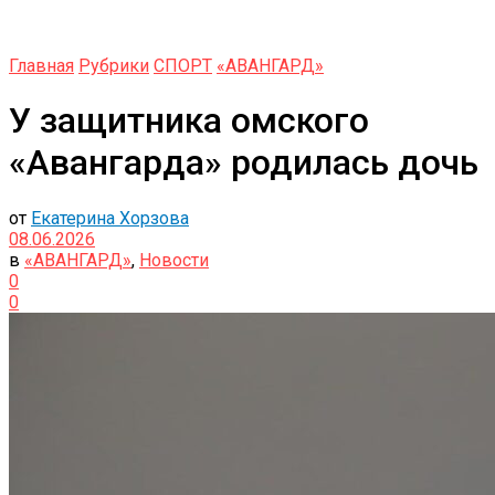
Главная
Рубрики
СПОРТ
«АВАНГАРД»
У защитника омского
«Авангарда» родилась дочь
от
Екатерина Хорзова
08.06.2026
в
«АВАНГАРД»
,
Новости
0
0