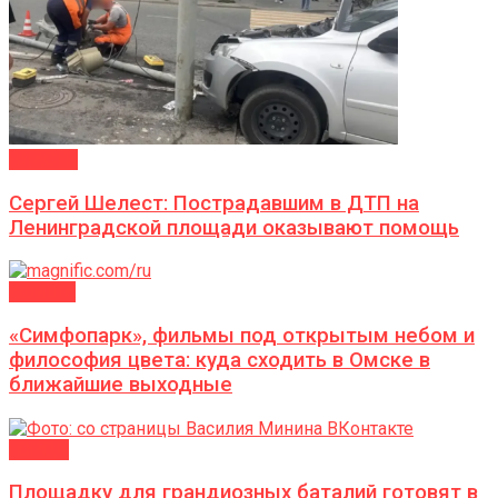
ВЛАСТЬ
Сергей Шелест: Пострадавшим в ДТП на
Ленинградской площади оказывают помощь
АФИША
«Симфопарк», фильмы под открытым небом и
философия цвета: куда сходить в Омске в
ближайшие выходные
ГОРОД
Площадку для грандиозных баталий готовят в