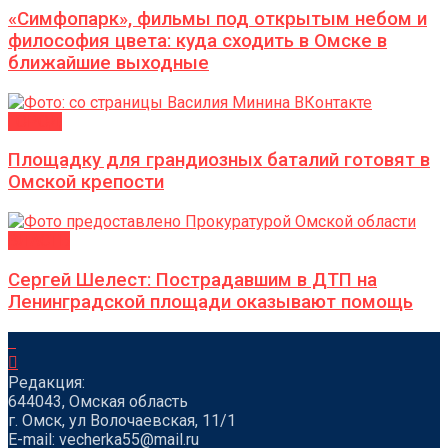
«Симфопарк», фильмы под открытым небом и
философия цвета: куда сходить в Омске в
ближайшие выходные
ГОРОД
Площадку для грандиозных баталий готовят в
Омской крепости
ВЛАСТЬ
Сергей Шелест: Пострадавшим в ДТП на
Ленинградской площади оказывают помощь
Редакция:
644043, Омская область
г. Омск, ул Волочаевская, 11/1
Е-mail: vecherka55@mail.ru