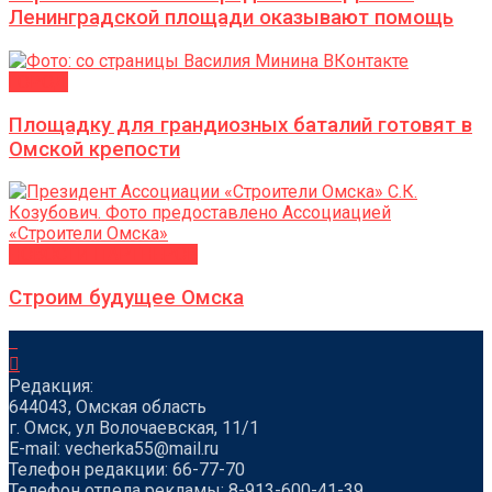
Ленинградской площади оказывают помощь
ГОРОД
Площадку для грандиозных баталий готовят в
Омской крепости
НОВОСТИ ПАРТНЕРОВ
Строим будущее Омска
Редакция:
644043, Омская область
г. Омск, ул Волочаевская, 11/1
Е-mail: vecherka55@mail.ru
Телефон редакции: 66-77-70
Телефон отдела рекламы: 8-913-600-41-39