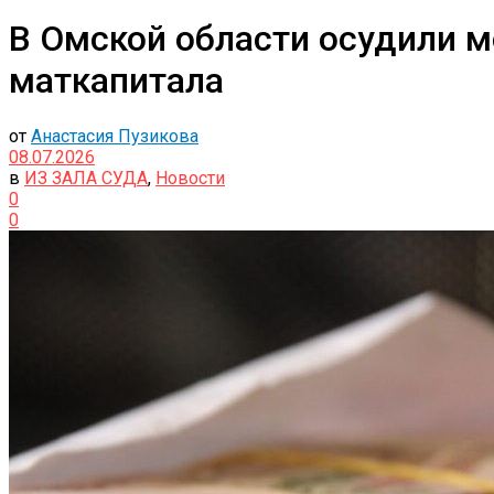
В Омской области осудили 
маткапитала
от
Анастасия Пузикова
08.07.2026
в
ИЗ ЗАЛА СУДА
,
Новости
0
0