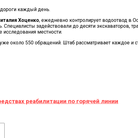
 дороги каждый день.
Виталия Хоценко
, ежедневно контролирует водоотвод в О
. Специалисты задействовали до десяти экскаваторов, тр
 исследования местности.
же около 550 обращений. Штаб рассматривает каждое и ст
редствах реабилитации по горячей линии