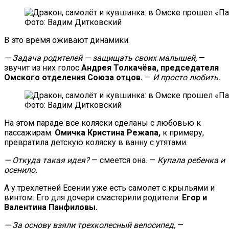
Фото: Вадим Дитковский
В это время оживают динамики.
— Задача родителей — защищать своих малышей,
—
звучит из них голос
Андрея Толкачёва,
председателя
Омского отделения Союза отцов.
—
И просто любить.
Фото: Вадим Дитковский
На этом параде все коляски сделаны с любовью к
пассажирам.
Омичка Кристина Режапа,
к примеру,
превратила детскую коляску в ванну с утятами.
— Откуда такая идея?
— смеется она. —
Купала ребенка и
осенило.
А у трехлетней Есении уже есть самолет с крыльями и
винтом. Его для дочери смастерили родители:
Егор и
Валентина Панфиловы.
— За основу взяли трехколесный велосипед,
—