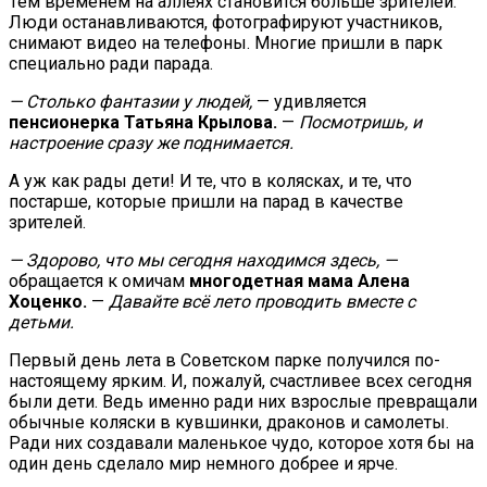
Тем временем на аллеях становится больше зрителей.
Люди останавливаются, фотографируют участников,
снимают видео на телефоны. Многие пришли в парк
специально ради парада.
— Столько фантазии у людей,
— удивляется
пенсионерка Татьяна Крылова.
—
Посмотришь, и
настроение сразу же поднимается.
А уж как рады дети! И те, что в колясках, и те, что
постарше, которые пришли на парад в качестве
зрителей.
— Здорово, что мы сегодня находимся здесь, —
обращается к омичам
многодетная мама Алена
Хоценко.
—
Давайте всё лето проводить вместе с
детьми.
Первый день лета в Советском парке получился по-
настоящему ярким. И, пожалуй, счастливее всех сегодня
были дети. Ведь именно ради них взрослые превращали
обычные коляски в кувшинки, драконов и самолеты.
Ради них создавали маленькое чудо, которое хотя бы на
один день сделало мир немного добрее и ярче.