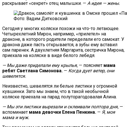
раскрывает «секрет» отец малышки. —
А идея — жены.
Фото: Вадим Дитковский
Сегодня у многих коляски похожи на что-то летающее.
Четырехлетний Мирон, например, «прилетел» на
драконе, в которого родители переделали его самокат. У
дракона даже пасть открывается, а зубы ему вставил
сам паренек. А двухлетняя Маргарита, сестричка Мирона,
приехала на коляске в виде белого лебедя.
— Мы даже приделали ему
крылья,
— поясняет
мама
ребят Светлана Симонова.
—
Когда дует ветер, они
шевелятся.
Неизвестно, шевелятся ли белые листики у огромной
кувшинки. Зато мы знаем, что в такой необычной
коляске приехала на парад полуторагодовалая Алина.
— Мы эти листики вырезали и склеивали полтора дня,
—
вспоминает
мама девочки Елена Пенкина.
—
Я, моя
мама и муж.