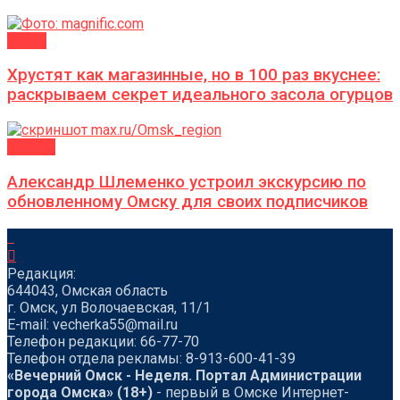
ДАЧА
Хрустят как магазинные, но в 100 раз вкуснее:
раскрываем секрет идеального засола огурцов
ГОРОД
Александр Шлеменко устроил экскурсию по
обновленному Омску для своих подписчиков
Редакция:
644043, Омская область
г. Омск, ул Волочаевская, 11/1
Е-mail: vecherka55@mail.ru
Телефон редакции: 66-77-70
Телефон отдела рекламы: 8-913-600-41-39
«Вечерний Омск - Неделя. Портал Администрации
города Омска» (18+)
- первый в Омске Интернет-