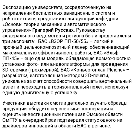
Экспозицию университета, сосредоточенную на
направлении беспилотных авиационных систем и
робототехники, представил заведующий кафедрой
«Основы теории механики и автоматического
управления»
Григорий Русских.
Руководству
федерального ведомства и региона были представлены
три экспоната: · БАС «ВЗОР ПП-50/55» – легкий и
прочный цельнокомпозитный планер, обеспечивающий
максимальную эффективность работы, БАС «Эльф
ПП-45» – еще одна модель, обладающая возможностью
установки фото- или видеоплатформы для проведения
3D-съемки (трехмерной), БАС «Конвертоплан Pleione» –
разработка, изготовленная методом 3D-печати,
уникальна за счет способности совершать вертикальный
взлет и переходить в горизонтальный полет, используя
единую двигательную установку.
Участники выставки смогли детально изучить образцы
продукции, обсудить перспективы кооперации и
оценить инвестиционный потенциал Омской области.
ОмГТУ в очередной раз подтвердил статус одного из
драйверов инноваций в области БАС в регионе.