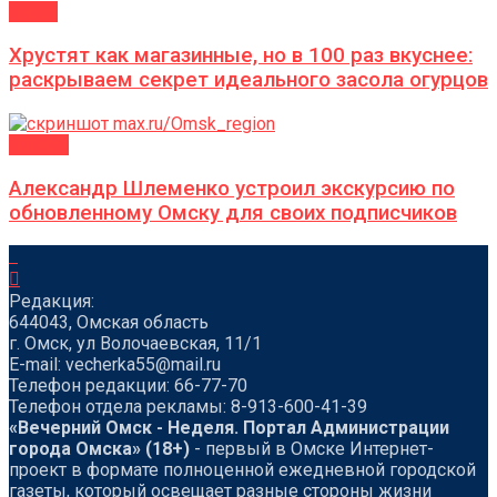
ДАЧА
Хрустят как магазинные, но в 100 раз вкуснее:
раскрываем секрет идеального засола огурцов
ГОРОД
Александр Шлеменко устроил экскурсию по
обновленному Омску для своих подписчиков
Редакция:
644043, Омская область
г. Омск, ул Волочаевская, 11/1
Е-mail: vecherka55@mail.ru
Телефон редакции: 66-77-70
Телефон отдела рекламы: 8-913-600-41-39
«Вечерний Омск - Неделя. Портал Администрации
города Омска» (18+)
- первый в Омске Интернет-
проект в формате полноценной ежедневной городской
газеты, который освещает разные стороны жизни