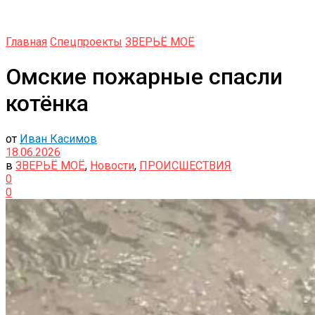
Главная
Спецпроекты
ЗВЕРЬЁ МОЁ
Омские пожарные спасли
котёнка
от
Иван Касимов
18.06.2026
в
ЗВЕРЬЁ МОЁ
,
Новости
,
ПРОИСШЕСТВИЯ
0
0