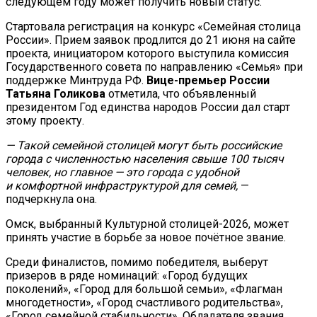
следующем году может получить новый статус.
Стартовала регистрация на конкурс «Семейная столица
России». Прием заявок продлится до 21 июня на сайте
проекта, инициатором которого выступила комиссия
Государственного совета по направлению «Семья» при
поддержке Минтруда РФ.
Вице-премьер России
Татьяна Голикова
отметила, что объявленный
президентом Год единства народов России дал старт
этому проекту.
— Такой семейной столицей могут быть российские
города с численностью населения свыше 100 тысяч
человек, но главное — это города с удобной
и комфортной инфраструктурой для семей,
—
подчеркнула она.
Омск, выбранный Культурной столицей-2026, может
принять участие в борьбе за новое почётное звание.
Среди финалистов, помимо победителя, выберут
призеров в ряде номинаций: «Город будущих
поколений», «Город для большой семьи», «Флагман
многодетности», «Город счастливого родительства»,
«Город семейной стабильности». Обладателя звания