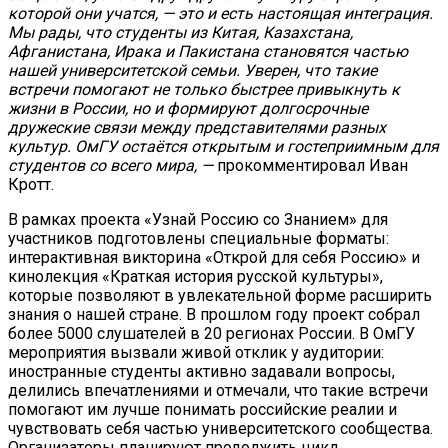
которой они учатся, — это и есть настоящая интеграция.
Мы рады, что студенты из Китая, Казахстана,
Афганистана, Ирака и Пакистана становятся частью
нашей университетской семьи. Уверен, что такие
встречи помогают не только быстрее привыкнуть к
жизни в России, но и формируют долгосрочные
дружеские связи между представителями разных
культур. ОмГУ остаётся открытым и гостеприимным для
студентов со всего мира, —
прокомментировал Иван
Кротт.
В рамках проекта «Узнай Россию со Знанием» для
участников подготовлены специальные форматы:
интерактивная викторина «Открой для себя Россию» и
кинолекция «Краткая история русской культуры»,
которые позволяют в увлекательной форме расширить
знания о нашей стране. В прошлом году проект собрал
более 5000 слушателей в 20 регионах России. В ОмГУ
мероприятия вызвали живой отклик у аудитории:
иностранные студенты активно задавали вопросы,
делились впечатлениями и отмечали, что такие встречи
помогают им лучше понимать российские реалии и
чувствовать себя частью университетского сообщества.
Организаторы планируют продолжить цикл