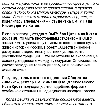
понять — нужно узнать её традиции из первых уст. Эта
встреча подарила мне не просто знания, а чувство
сопричастности к великой культуре. Теперь я точно
знаю: Россия — это страна с огромным сердцем, —
поделилась впечатлениями
студентка ОмГУ Надя
Низамудин из Китая
.
В свою очередь,
студент ОмГУ Бао Цзяшо из Китая
добавил, что быть иностранным студентом в ОмГУ —
значит иметь уникальную возможность прикоснуться к
живой истории России. Проект Общества «Знание»
разрушает стереотипы: участники увидели, что
российские традиции — это не музейные экспонаты, а
основа для диалога между культурами. Он сказал, что
увезет отсюда не только диплом, но и понимание
русской души.
Председатель омского отделения Общества
«Знание», ректор ОмГУ имени Ф.М. Достоевского
Иван Кротт
подчеркнул, что подобные форматы
особенно актуальны в Год единства народов России.
— Когда ребята из разных стран собираются вместе,
общаются, узнают друг друга и культуру страны, в