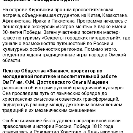
На острове Кировский прошла просветительская
встреча, объединившая студентов из Китая, Казахстана,
Афганистана, Ирака и Пакистана. Программа началась с
пешеходной экскурсии «Остров мечты» в парке имени
30-летия Победы. Затем участники посетили мастер-
класс по туризму «Секреты городских путешествий», где
узнали о возможностях путешествий по России и
культурных особенностях регионов. Помимо этого,
студентов ждали традиционные игры народов Омской
области.
Лектор Общества «Знание», проректор по
молодежной политике и воспитательной работе
ОмГУ им. Ф.М. Достоевского Ольга Мицевич
рассказала об истории русской праздничной культуры.
Она проследила путь от языческих обрядов до
христианских смыслов и советских трансформаций,
подчеркнув разницу между духовным осмыслением
традиций и их механическим смешением.
Особое внимание было уделено неразрывной связи
православия и истории России. Победа 1812 года
отмечалась в Рождество Христово, а День народного