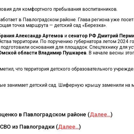
ловия для комфортного пребывания воспитанников.
аботает в Павлоградском районе. Глава региона уже посе
ющая точка маршрута — детский сад «Березка».
брания Александр Артемов
и
сенатор РФ Дмитрий Перм
тва территории. По поручению губернатора летом 2024 го
 и подготовили основания для площадок. Спецтехнику для 
 Омской области Владимир Пушкарев
. В начале весны это
метил, что территория детского образовательного учрежде
орые занимает детский сад. Шиферную крышу заменили на 
ценко в Павлоградском районе (
Далее…
)
СВО из Павлоградки (
Далее…
)