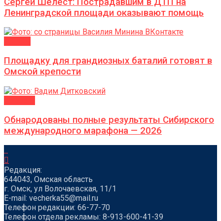
Сергей Шелест: Пострадавшим в ДТП на
Ленинградской площади оказывают помощь
ГОРОД
Площадку для грандиозных баталий готовят в
Омской крепости
Новости
Обнародованы полные результаты Сибирского
международного марафона — 2026
Редакция:
644043, Омская область
г. Омск, ул Волочаевская, 11/1
Е-mail: vecherka55@mail.ru
Телефон редакции: 66-77-70
Телефон отдела рекламы: 8-913-600-41-39