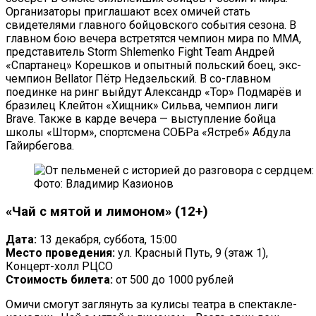
Организаторы приглашают всех омичей стать
свидетелями главного бойцовского события сезона. В
главном бою вечера встретятся чемпион мира по ММА,
представитель Storm Shlemenko Fight Team Андрей
«Спартанец» Корешков и опытный польский боец, экс-
чемпион Bellator Пётр Недзельский. В со-главном
поединке на ринг выйдут Александр «Тор» Подмарёв и
бразилец Клейтон «Хищник» Сильва, чемпион лиги
Brave. Также в карде вечера — выступление бойца
школы «Шторм», спортсмена СОБРа «Ястреб» Абдула
Гайирбегова.
Фото: Владимир Казионов
«Чай с мятой и лимоном» (12+)
Дата:
13 декабря, суббота, 15:00
Место проведения:
ул. Красный Путь, 9 (этаж 1),
Концерт-холл РЦСО
Стоимость билета:
от 500 до 1000 рублей
Омичи смогут заглянуть за кулисы театра в спектакле-