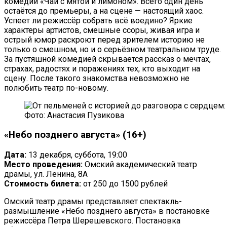
комедии «Чай с мятой и лимоном». Всего один день
остаётся до премьеры, а на сцене — настоящий хаос.
Успеет ли режиссёр собрать всё воедино? Яркие
характеры артистов, смешные ссоры, живая игра и
острый юмор раскроют перед зрителем историю не
только о смешном, но и о серьёзном театральном труде.
За пустяшной комедией скрывается рассказ о мечтах,
страхах, радостях и поражениях тех, кто выходит на
сцену. После такого знакомства невозможно не
полюбить театр по-новому.
Фото: Анастасия Пузикова
«Небо позднего августа» (16+)
Дата:
13 декабря, суббота, 19:00
Место проведения:
Омский академический театр
драмы, ул. Ленина, 8А
Стоимость билета:
от 250 до 1500 рублей
Омский театр драмы представляет спектакль-
размышление «Небо позднего августа» в постановке
режиссёра Петра Шерешевского. Постановка