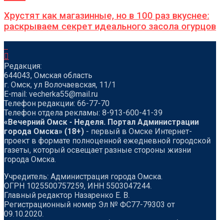
Хрустят как магазинные, но в 100 раз вкуснее:
раскрываем секрет идеального засола огурцов
Редакция:
644043, Омская область
г. Омск, ул Волочаевская, 11/1
Е-mail: vecherka55@mail.ru
Телефон редакции: 66-77-70
Телефон отдела рекламы: 8-913-600-41-39
«Вечерний Омск - Неделя. Портал Администрации
города Омска» (18+)
- первый в Омске Интернет-
проект в формате полноценной ежедневной городской
газеты, который освещает разные стороны жизни
города Омска.
Учредитель: Администрация города Омска.
ОГРН 1025500757259, ИНН 5503047244.
Главный редактор Назаренко Е. В.
Регистрационный номер Эл № ФС77-79303 от
09.10.2020.