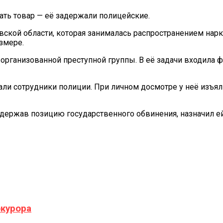
ать товар — её задержали полицейские.
ской области, которая занималась распространением нарк
змере.
организованной преступной группы. В её задачи входила ф
али сотрудники полиции. При личном досмотре у неё изъял
ддержав позицию государственного обвинения, назначил е
окурора